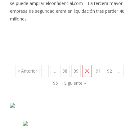
se puede ampliar elconfidencial.com – La tercera mayor
empresa de seguridad entra en liquidación tras perder 40
millones
Ir
« Anterior
1
…
88
89
90
91
92
…
95
Siguiente »
a
las
entradas