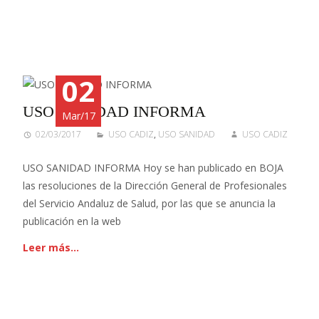
02
USO SANIDAD INFORMA
Mar/17
02/03/2017
USO CADIZ
,
USO SANIDAD
USO CADIZ
USO SANIDAD INFORMA Hoy se han publicado en BOJA
las resoluciones de la Dirección General de Profesionales
del Servicio Andaluz de Salud, por las que se anuncia la
publicación en la web
Leer más…