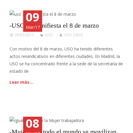
09
-USO se manifiesta el 8 de marzo
Mar/17
09/03/2017
USO
USO CADIZ
Con motivo del 8 de marzo, USO ha tenido diferentes
actos reivindicativos en diferentes ciudades. En Madrid, la
USO se ha concentrado frente a la sede de la secretaría de
estado de
Leer más…
08
-Mujeres de todo el mundo se movilizan