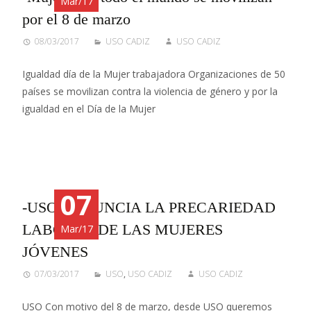
Mar/17
por el 8 de marzo
08/03/2017
USO CADIZ
USO CADIZ
Igualdad día de la Mujer trabajadora Organizaciones de 50
países se movilizan contra la violencia de género y por la
igualdad en el Día de la Mujer
07
-USO DENUNCIA LA PRECARIEDAD
LABORAL DE LAS MUJERES
Mar/17
JÓVENES
07/03/2017
USO
,
USO CADIZ
USO CADIZ
USO Con motivo del 8 de marzo, desde USO queremos