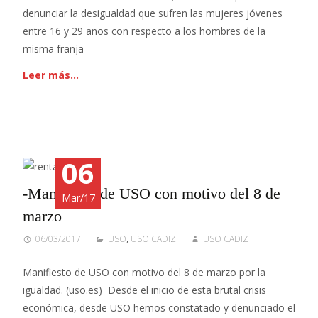
denunciar la desigualdad que sufren las mujeres jóvenes
entre 16 y 29 años con respecto a los hombres de la
misma franja
Leer más…
06
-Manifiesto de USO con motivo del 8 de
Mar/17
marzo
06/03/2017
USO
,
USO CADIZ
USO CADIZ
Manifiesto de USO con motivo del 8 de marzo por la
igualdad. (uso.es) Desde el inicio de esta brutal crisis
económica, desde USO hemos constatado y denunciado el