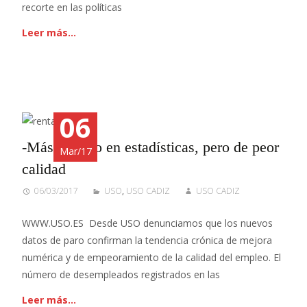
recorte en las políticas
Leer más…
06
-Más empleo en estadísticas, pero de peor
Mar/17
calidad
06/03/2017
USO
,
USO CADIZ
USO CADIZ
WWW.USO.ES Desde USO denunciamos que los nuevos
datos de paro confirman la tendencia crónica de mejora
numérica y de empeoramiento de la calidad del empleo. El
número de desempleados registrados en las
Leer más…