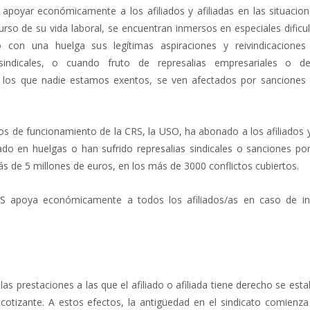
a apoyar económicamente a los afiliados y afiliadas en las situacion
urso de su vida laboral, se encuentran inmersos en especiales dificu
 con una huelga sus legítimas aspiraciones y reivindicaciones 
indicales, o cuando fruto de represalias empresariales o de
e los que nadie estamos exentos, se ven afectados por sanciones 
os de funcionamiento de la CRS, la USO, ha abonado a los afiliados y
ado en huelgas o han sufrido represalias sindicales o sanciones po
s de 5 millones de euros, en los más de 3000 conflictos cubiertos.
S apoya económicamente a todos los afiliados/as en caso de in
las prestaciones a las que el afiliado o afiliada tiene derecho se est
otizante. A estos efectos, la antigüedad en el sindicato comienza