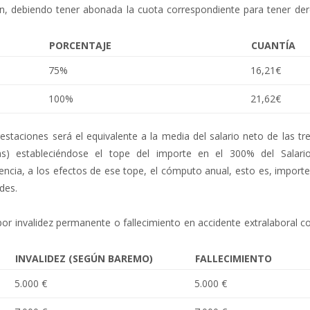
ción, debiendo tener abonada la cuota correspondiente para tener de
PORCENTAJE
CUANTÍA
75%
16,21€
100%
21,62€
restaciones será el equivalente a la media del salario neto de las tr
rias) estableciéndose el tope del importe en el 300% del Salar
encia, a los efectos de ese tope, el cómputo anual, esto es, import
des.
 por invalidez permanente o fallecimiento en accidente extralaboral 
INVALIDEZ (SEGÚN BAREMO)
FALLECIMIENTO
5.000 €
5.000 €