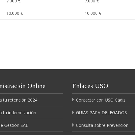
7.000 €
7.000 €
10.000 €
10.000 €
istración Online
Enlaces USO
a tu retención 2024
Contactar con USO Cádiz
a tu indemnización
GUIAS PARA DELEGADOS
de Gestión SAE
Consulta sobre Prevención