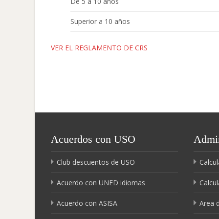
De 5 a 10 años
Superior a 10 años
VER EL REGLAMENTO DE CRS
Acuerdos con USO
Admin
Club descuentos de USO
Calcul
Acuerdo con UNED idiomas
Calcul
Acuerdo con ASISA
Area 