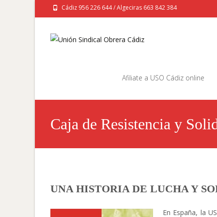
Cádiz 956 226 644 / Algeciras 663 842 384
Saltar
al
Afiliate a USO Cádiz online
contenido
Caja de Resistencia y Soli
UNA HISTORIA DE LUCHA Y SO
En España, la US