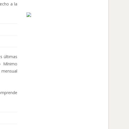
recho a la
es últimas
io Mínimo
e mensual
comprende