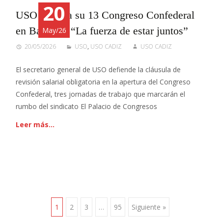
20
USO arranca su 13 Congreso Confederal
en Badajoz: “La fuerza de estar juntos”
May/26
20/05/2026
USO
,
USO CADIZ
USO CADIZ
El secretario general de USO defiende la cláusula de
revisión salarial obligatoria en la apertura del Congreso
Confederal, tres jornadas de trabajo que marcarán el
rumbo del sindicato El Palacio de Congresos
Leer más…
Ir
1
2
3
…
95
Siguiente »