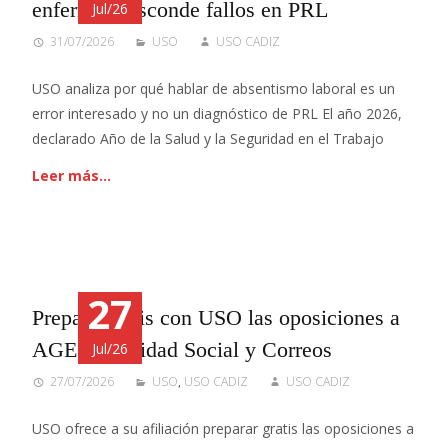
enfermo y esconde fallos en PRL
Jul/26
31/07/2026
USO
USO CADIZ
USO analiza por qué hablar de absentismo laboral es un
error interesado y no un diagnóstico de PRL El año 2026,
declarado Año de la Salud y la Seguridad en el Trabajo
Leer más…
27
Prepara gratis con USO las oposiciones a
AGE, Seguridad Social y Correos
Jul/26
27/07/2026
USO
,
USO CADIZ
USO CADIZ
USO ofrece a su afiliación preparar gratis las oposiciones a