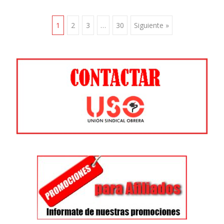
Ir
1
2
3
…
30
Siguiente »
a
las
entradas