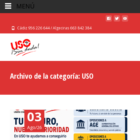
MENÚ
Cádiz 956 226 644 / Algeciras 663 842 384
Archivo de la categoría: USO
03
Ago/26