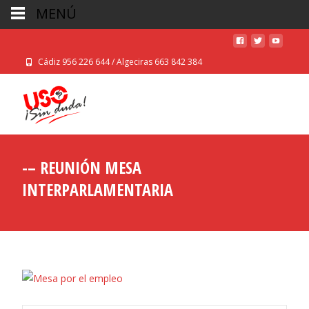
MENÚ
Cádiz 956 226 644 / Algeciras 663 842 384
-– REUNIÓN MESA
INTERPARLAMENTARIA