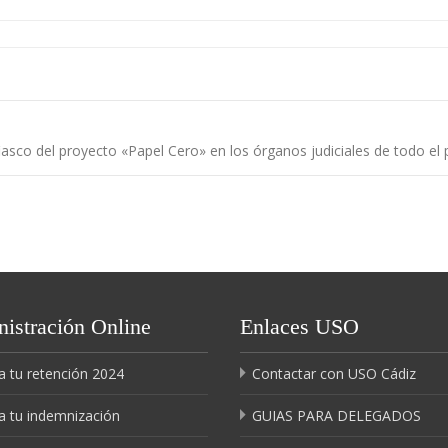
sco del proyecto «Papel Cero» en los órganos judiciales de todo el 
istración Online
Enlaces USO
a tu retención 2024
Contactar con USO Cádiz
a tu indemnización
GUIAS PARA DELEGADOS