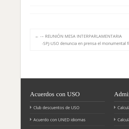
Navegación
←
-– REUNIÓN MESA INTERPARLAMENTARIA
-SPJ-USO denuncia en prensa el monumental fia
de
entradas
Acuerdos con USO
Admin
Club descuentos de USO
Calcul
Acuerdo con UNED idiomas
Calcul