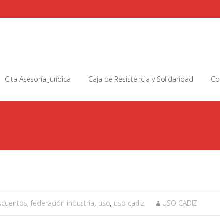
Cita Asesoría Jurídica
Caja de Resistencia y Solidaridad
Co
scuentos
,
federación industria
,
uso
,
uso cadiz
USO CADIZ