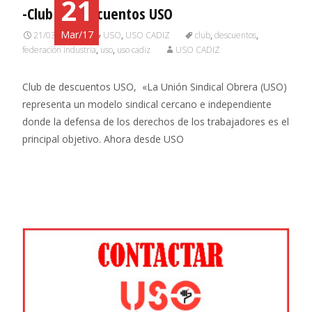
21
-Club de descuentos USO
Mar/17
21/03/2017
USO
,
USO CADIZ
club
,
descuentos
,
federación industria
,
uso
,
uso cadiz
USO CADIZ
Club de descuentos USO, «La Unión Sindical Obrera (USO)
representa un modelo sindical cercano e independiente
donde la defensa de los derechos de los trabajadores es el
principal objetivo. Ahora desde USO
Leer más…