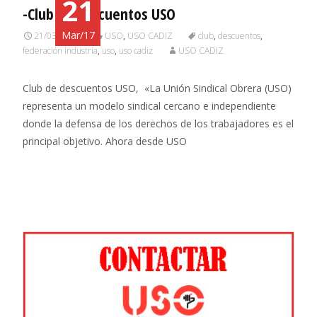
21
-Club de descuentos USO
Mar/17
21/03/2017
USO
,
USO CADIZ
club
,
descuentos
,
federación industria
,
uso
,
uso cadiz
USO CADIZ
Club de descuentos USO, «La Unión Sindical Obrera (USO)
representa un modelo sindical cercano e independiente
donde la defensa de los derechos de los trabajadores es el
principal objetivo. Ahora desde USO
Leer más…