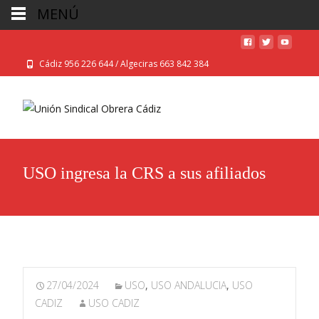
MENÚ
Cádiz 956 226 644 / Algeciras 663 842 384
USO ingresa la CRS a sus afiliados
27/04/2024
USO
,
USO ANDALUCIA
,
USO
CADIZ
USO CADIZ