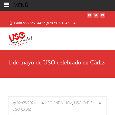
MENÚ
Cádiz 956 226 644 / Algeciras 663 842 384
1 de mayo de USO celebrado en Cádiz
02/05/2024
USO ANDALUCIA
,
USO CADIZ
USO CADIZ