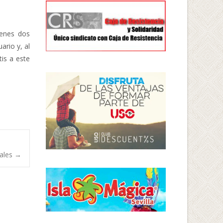
ienes dos
ario y, al
tis a este
nales
→