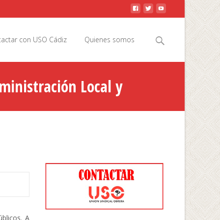
Buscar
actar con USO Cádiz
Quienes somos
por:
ministración Local y
blicos. A