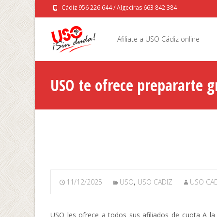
Cádiz 956 226 644 / Algeciras 663 842 384
Saltar
al
Afiliate a USO Cádiz online
contenido
USO te ofrece prepararte gr
Autonómica, y al SAS (Serv
11/12/2025
USO
,
USO CADIZ
USO CAD
USO les ofrece a todos sus afiliados de cuota A la