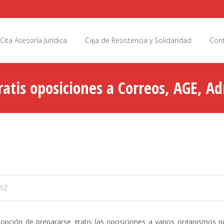
Cita Asesoría Jurídica
Caja de Resistencia y Solidaridad
Cont
atis oposiciones a Correos, AGE, Ad
icio Andaluz de Salud)
IZ
 opción de prepararse gratis las oposiciones a varios organismos pú