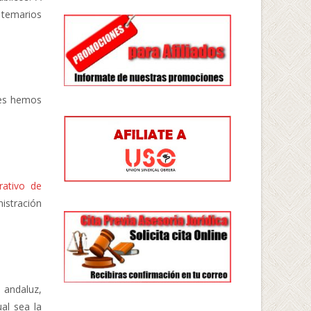
 temarios
ses hemos
rativo de
istración
l andaluz,
al sea la