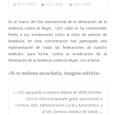
25/11/2025
USO CADIZ
USO CADIZ
En el marco del Día Internacional de la eliminación de la
Violencia contra la Mujer, USO cádiz se ha concentrado
frente a sus instalaciones como el resto de uniones de
Andalucia, en esta concentración han participado una
representación de todas las federaciones de nuestro
sindicato, para luchar contra la erradicacion de la
Eliminación de la Violencia contra la Mujer, con el lema:
«Si te molesta escucharla, imagina sufrirla»
Navegación
←
USO apoyando a nuestra afiliada de MERCADONA
USO te ofrece prepararte gratis oposiciones a
Correos, AGE, Administración Local y Autonómica, y
de
al SAS (Servicio Andaluz de Salud)
→