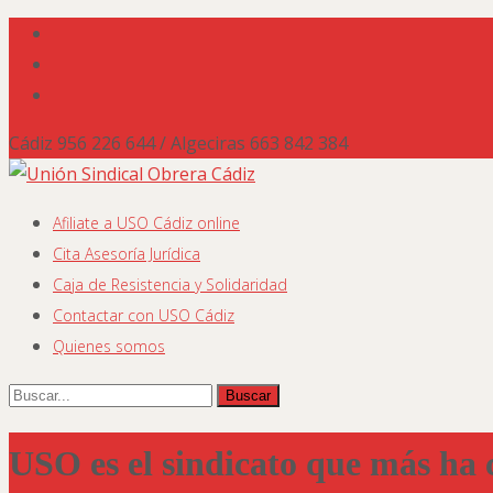
Cádiz 956 226 644 / Algeciras 663 842 384
Saltar
Afiliate a USO Cádiz online
al
Cita Asesoría Jurídica
contenido
Caja de Resistencia y Solidaridad
Contactar con USO Cádiz
Quienes somos
Buscar
por:
USO es el sindicato que más ha c