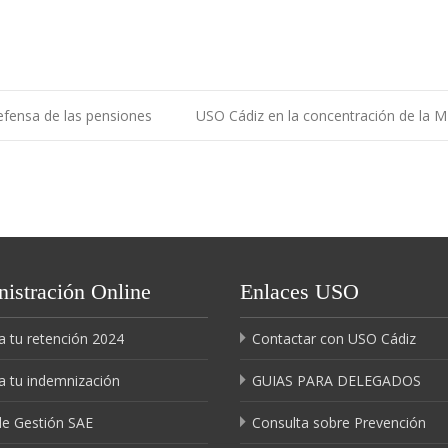
efensa de las pensiones
USO Cádiz en la concentración de la
istración Online
Enlaces USO
a tu retención 2024
Contactar con USO Cádiz
a tu indemnización
GUIAS PARA DELEGADOS
de Gestión SAE
Consulta sobre Prevención