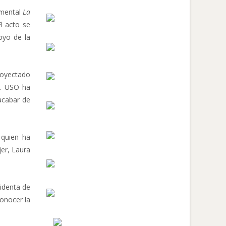
umental
La
El acto se
oyo de la
proyectado
o. USO ha
acabar de
 quien ha
jer, Laura
identa de
onocer la