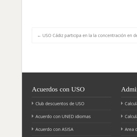
Navegación
←
USO Cádiz participa en la la concentración en d
de
entradas
Acuerdos con USO
Admin
Club descuentos de USO
Calcul
Acuerdo con UNED idiomas
Calcul
Acuerdo con ASISA
Area 