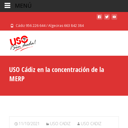
MENÚ
Cádiz 956 226 644 / Algeciras 663 842 384
USO Cádiz en la concentración de la
MERP
11/10/2021
USO CADIZ
USO CADIZ