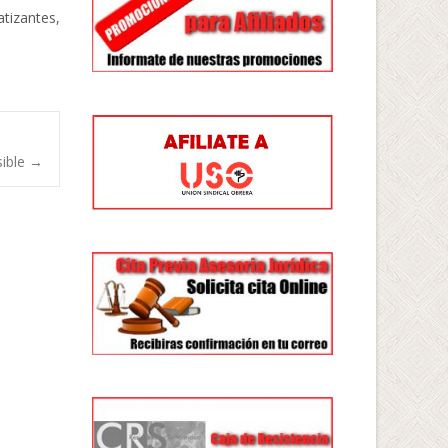
atizantes,
sible
→