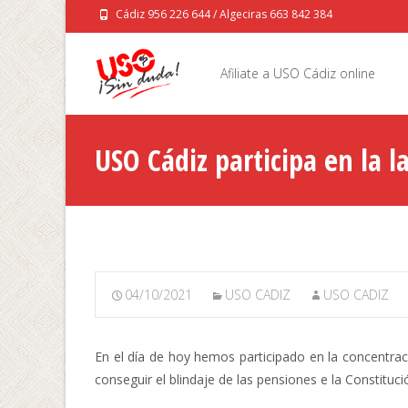
Cádiz 956 226 644 / Algeciras 663 842 384
Saltar
al
Afiliate a USO Cádiz online
contenido
USO Cádiz participa en la 
04/10/2021
USO CADIZ
USO CADIZ
En el día de hoy hemos participado en la concentrac
conseguir el blindaje de las pensiones e la Constitu