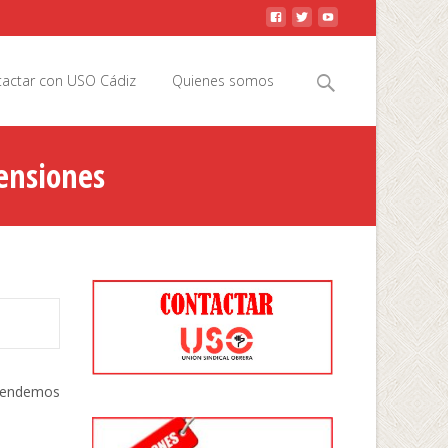
Buscar
actar con USO Cádiz
Quienes somos
por:
pensiones
etendemos