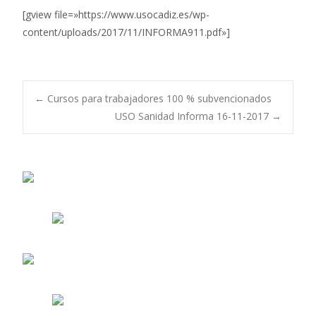
[gview file=»https://www.usocadiz.es/wp-
content/uploads/2017/11/INFORMA911.pdf»]
Navegación
←
Cursos para trabajadores 100 % subvencionados
USO Sanidad Informa 16-11-2017
→
de
entradas