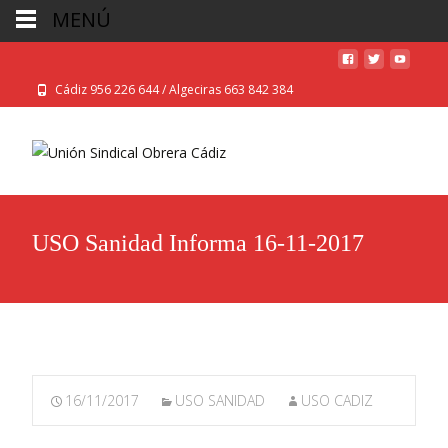
MENÚ
Cádiz 956 226 644 / Algeciras 663 842 384
USO Sanidad Informa 16-11-2017
16/11/2017
USO SANIDAD
USO CADIZ