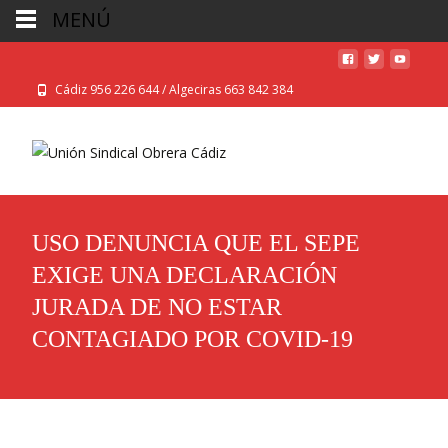
MENÚ
Cádiz 956 226 644 / Algeciras 663 842 384
USO DENUNCIA QUE EL SEPE
EXIGE UNA DECLARACIÓN
JURADA DE NO ESTAR
CONTAGIADO POR COVID-19