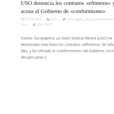
USO denuncia los contratos «efímeros» 
acusa al Gobierno de «conformismo»
07/09/2023
USO
2023
,
agosto
,
año
,
contratos
,
efímer
Paro
USO CADIZ
Fuente: Europapress La Unión Sindical Obrera (USO) ha
denunciado este lunes los contratos «efímeros», de sól
días, y ha criticado el «conformismo» del Gobierno con 
del paro pese a
Leer más…