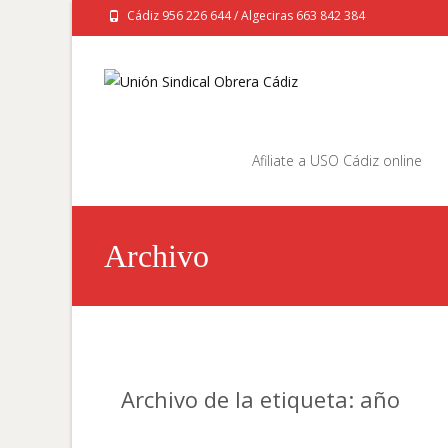
Cádiz 956 226 644 / Algeciras 663 842 384
Saltar
al
Afiliate a USO Cádiz online
contenido
Archivo
Archivo de la etiqueta: año