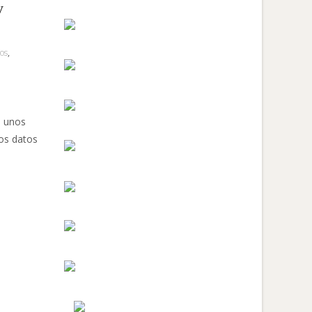
y
os
,
o unos
los datos