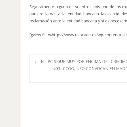
Seguramente alguno de vosotros sois uno de los muc
para reclamar a la entidad bancaria las cantidad
reclamación ante la entidad bancaria y si es necesar
[gview file=»https://www.usocadiz.es/wp-conten
Navegación
←
-EL IPC SIGUE MUY POR ENCIMA DEL CRECIM
-UGT, CCOO, USO CONVOCAN EN MAD
de
entradas