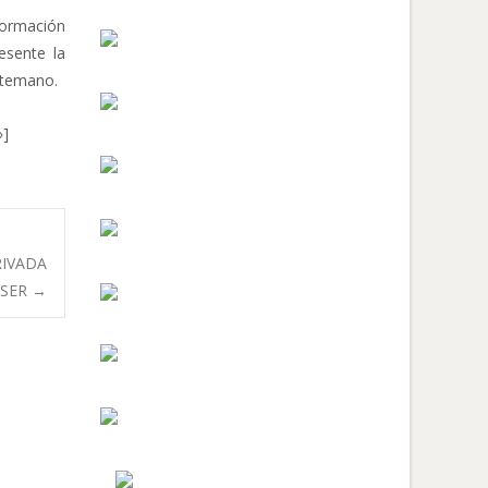
formación
esente la
antemano.
»]
RIVADA
OSER
→