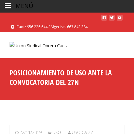
MENÚ
Cádiz 956 226 644 / Algeciras 663 842 384
POSICIONAMIENTO DE USO ANTE LA
CONVOCATORIA DEL 27N
22/11/2019
USO
USO CADIZ