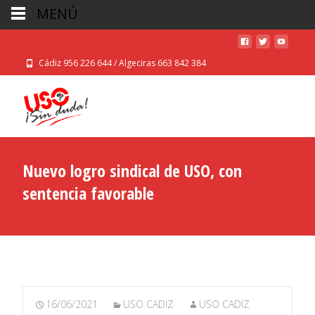
MENÚ
Cádiz 956 226 644 / Algeciras 663 842 384
Nuevo logro sindical de USO, con
sentencia favorable
16/06/2021
USO CADIZ
USO CADIZ