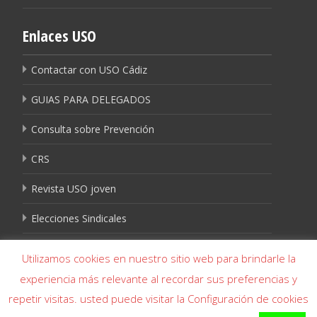
Enlaces USO
Contactar con USO Cádiz
GUIAS PARA DELEGADOS
Consulta sobre Prevención
CRS
Revista USO joven
Elecciones Sindicales
Igualdad USO
Utilizamos cookies en nuestro sitio web para brindarle la
experiencia más relevante al recordar sus preferencias y
repetir visitas. usted puede visitar la Configuración de cookies
Copyright © USO Cádiz- USO Cádiz 956 226 644 - USO Algeciras