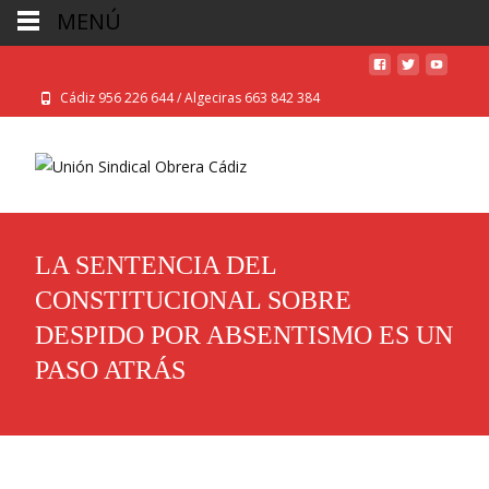
MENÚ
Cádiz 956 226 644 / Algeciras 663 842 384
LA SENTENCIA DEL
CONSTITUCIONAL SOBRE
DESPIDO POR ABSENTISMO ES UN
PASO ATRÁS