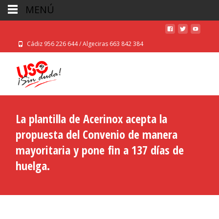
MENÚ
Cádiz 956 226 644 / Algeciras 663 842 384
La plantilla de Acerinox acepta la
propuesta del Convenio de manera
mayoritaria y pone fin a 137 días de
huelga.