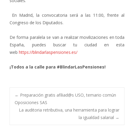
sociales.
En Madrid, la convocatoria será a las 11:00, frente al
Congreso de los Diputados.
De forma paralela se van a realizar movilizaciones en toda
España, puedes buscar tu ciudad en esta
web
https://blindarlaspensiones.es/
¡Todos a la calle para #BlindarLasPensiones!
Navegación
←
Preparación gratis afiliad@s USO, temario común
Oposiciones SAS
La auditoria retributiva, una herramienta para lograr
de
la igualdad salarial
→