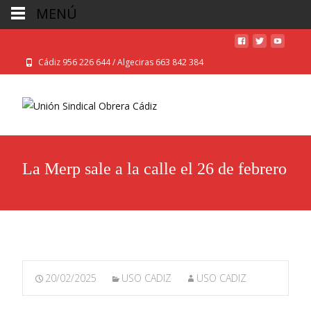
MENÚ
Cádiz 956 226 644 / Algeciras 663 842 384
La Merp sale a la calle el 26 de febrero
20/02/2025
USO CADIZ
USO CADIZ