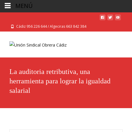
MENÚ
Cádiz 956 226 644 / Algeciras 663 842 384
La auditoria retributiva, una
herramienta para lograr la igualdad
salarial