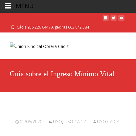
MENÚ
Cádiz 956 226 644 / Algeciras 663 842 384
Guía sobre el Ingreso Mínimo Vital
02/06/2020
USO
,
USO CADIZ
USO CADIZ