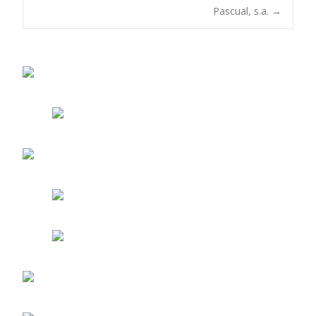
entradas
Pascual, s.a.
→