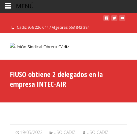
MENÚ
Cádiz 956 226 644 / Algeciras 663 842 384
FIUSO obtiene 2 delegados en la
empresa INTEC-AIR
19/05/2022
USO CADIZ
USO CADIZ