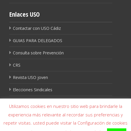
Enlaces USO
Contactar con USO Cádiz
GUIAS PARA DELEGADOS
Consulta sobre Prevención
CRS
Revista USO joven
Elecciones Sindicales
Igualdad USO
Utilizamos cookies en nuestro sitio web para brindarle la
experiencia más relevante al recordar sus preferencias y
repetir visitas. usted puede visitar la Configuración de cookies
Copyright © USO Cádiz- USO Cádiz 956 226 644 - USO Algeciras