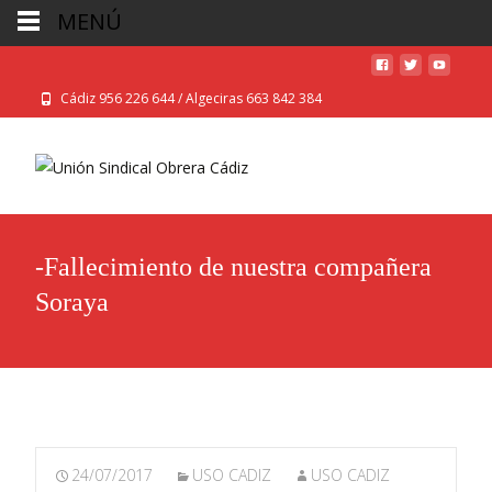
MENÚ
Cádiz 956 226 644 / Algeciras 663 842 384
-Fallecimiento de nuestra compañera
Soraya
24/07/2017
USO CADIZ
USO CADIZ