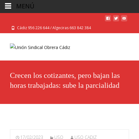
MENÚ
Cádiz 956 226 644 / Algeciras 663 842 384
Crecen los cotizantes, pero bajan las
horas trabajadas: sube la parcialidad
17/02/2023
USO
USO CADIZ