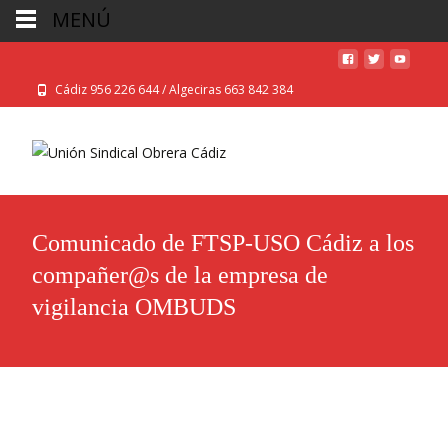
MENÚ
Cádiz 956 226 644 / Algeciras 663 842 384
Comunicado de FTSP-USO Cádiz a los
compañer@s de la empresa de
vigilancia OMBUDS