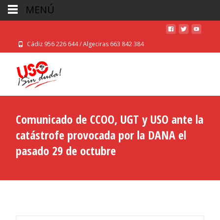
MENÚ
Cádiz 956 226 644 / Algeciras 663 842 384
Comunicado de CCOO, UGT y USO ante la
catástrofe provocada por la DANA el
pasado 29 de octubre