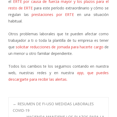
el
ERTE por causa de fuerza mayor y los plazos para el
resto de ERTE
para este período extraordinario y cómo se
regulan las
prestaciones por ERTE
en una situación
habitual.
Otros problemas laborales que te pueden afectar como
trabajador a ti o toda la plantilla de tu empresa es tener
que
solicitar reducciones de jornada para hacerte cargo
de
un menor u otro familiar dependiente.
Todos los cambios te los seguimos contando en nuestra
web, nuestras redes y en nuestra
app
, que puedes
descargarte para recibir las alertas.
Navegación
←
RESUMEN DE FI-USO MEDIDAS LABORALES
COVID-19
HACIENDA MANTIENE LOS PLAZOS PARA LA