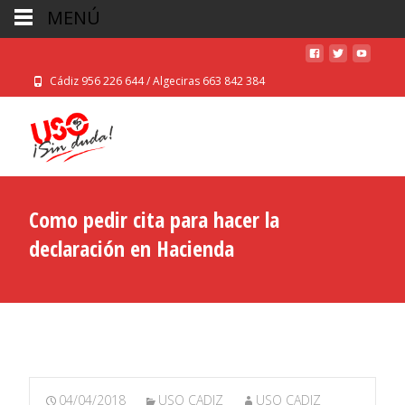
MENÚ
Cádiz 956 226 644 / Algeciras 663 842 384
Como pedir cita para hacer la
declaración en Hacienda
04/04/2018
USO CADIZ
USO CADIZ