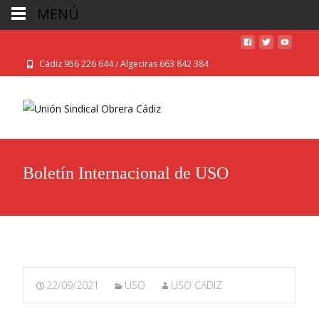
MENÚ
Cádiz 956 226 644 / Algeciras 663 842 384
Boletín Internacional de USO
22/09/2021
USO
USO CADIZ