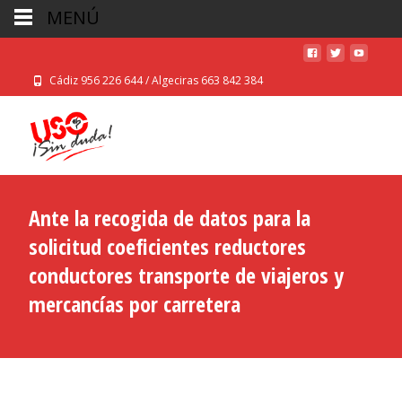
MENÚ
Cádiz 956 226 644 / Algeciras 663 842 384
Ante la recogida de datos para la
solicitud coeficientes reductores
conductores transporte de viajeros y
mercancías por carretera