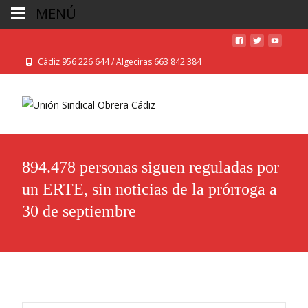
MENÚ
Cádiz 956 226 644 / Algeciras 663 842 384
894.478 personas siguen reguladas por
un ERTE, sin noticias de la prórroga a
30 de septiembre