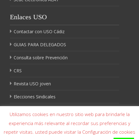
Enlaces USO
Contactar con USO Cádiz
GUIAS PARA DELEGADOS
Consulta sobre Prevención
CRS
Revista USO joven
Elecciones Sindicales
Igualdad USO
Utilizamos cookies en nuestro sitio web para brindarle la
experiencia más relevante al recordar sus preferencias y
repetir visitas. usted puede visitar la Configuración de cookies
Copyright © USO Cádiz- USO Cádiz 956 226 644 - USO Algeciras