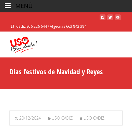
MENÚ
Cádiz 956 226 644 / Algeciras 663 842 384
Dias festivos de Navidad y Reyes
20/12/2024
USO CADIZ
USO CADIZ