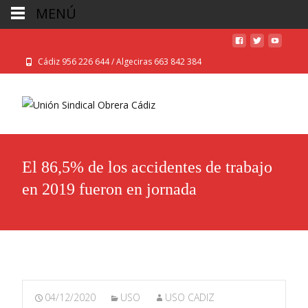
MENÚ
Cádiz 956 226 644 / Algeciras 663 842 384
El 86,5% de los accidentes de trabajo
en 2019 fueron en jornada
04/12/2020
USO
USO CADIZ