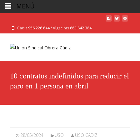
MENÚ
Cádiz 956 226 644 / Algeciras 663 842 384
10 contratos indefinidos para reducir el
paro en 1 persona en abril
28/05/2024
USO
USO CADIZ