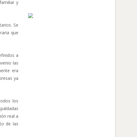
familiar y
tarios. Se
raria que
efinidos a
nvenio las
mente era
presas ya
todos los
paldadas
ión real a
to de las