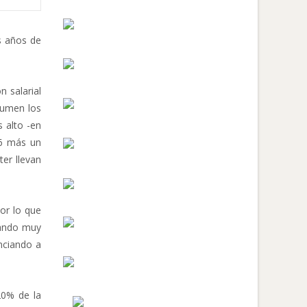
s años de
n salarial
sumen los
s alto -en
,6 más un
er llevan
or lo que
tando muy
unciando a
20% de la