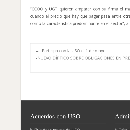
“CCOO y UGT quieren amparar con su firma el ma
cuando el precio que hay que pagar pasa entre otra
como la característica predominante en el sector”, 
Navegación
←
-Participa con la USO el 1 de mayo
-NUEVO DÍPTICO SOBRE OBLIGACIONES EN PR
de
entradas
Acuerdos con USO
Admin
Club descuentos de USO
Calcul