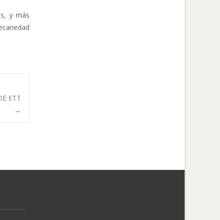
os, y más
ecariedad
DE ETT
→