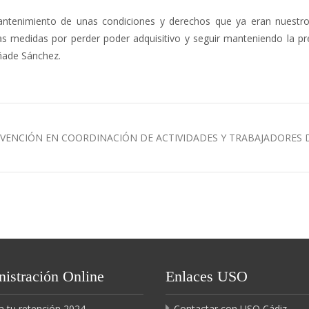
ntenimiento de unas condiciones y derechos que ya eran nuestr
s medidas por perder poder adquisitivo y seguir manteniendo la pr
añade Sánchez.
EVENCIÓN EN COORDINACIÓN DE ACTIVIDADES Y TRABAJADORES 
istración Online
Enlaces USO
a tu retención 2024
Contactar con USO Cádiz