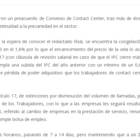
ron un preacuerdo de Convenio de Contact Center, tras más de do
tinuidad a la precariedad en el sector.
la espera de conocer el redactado final, se encuentra la congelació
 en el 1,6% por lo que el encarecimiento del precio de la vida lo a
17 (con cláusula de revisión salarial en caso de que el IPC cierre má
templa una subida del IPC del año anterior con un mínimo de un 0
e pérdida de poder adquisitivo que los trabajadores de contact cent
ículo 17, de extinciones por disminución del volumen de llamadas, p
to de los Trabajadores, con lo que a las empresas les seguirá resul
8, referido al cambio de empresas en la prestación de servicio, ren
simple bolsa de empleo.
os horarios, pasando de 7 a 14 días, pero manteniendo que a un 