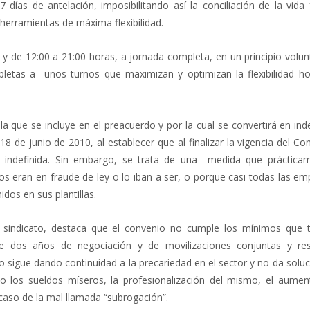
días de antelación, imposibilitando así la conciliación de la vida 
herramientas de máxima flexibilidad.
y de 12:00 a 21:00 horas, a jornada completa, en un principio volun
pletas a unos turnos que maximizan y optimizan la flexibilidad ho
a que se incluye en el preacuerdo y por la cual se convertirá en ind
18 de junio de 2010, al establecer que al finalizar la vigencia del Co
 indefinida. Sin embargo, se trata de una medida que práctica
s eran en fraude de ley o lo iban a ser, o porque casi todas las em
dos en sus plantillas.
 sindicato, destaca que el convenio no cumple los mínimos que 
dos años de negociación y de movilizaciones conjuntas y res
 sigue dando continuidad a la precariedad en el sector y no da soluc
 los sueldos míseros, la profesionalización del mismo, el aumen
caso de la mal llamada “subrogación”.