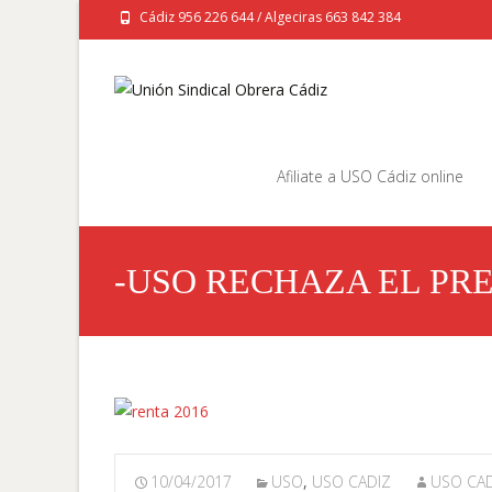
Cádiz 956 226 644 / Algeciras 663 842 384
Saltar
al
Afiliate a USO Cádiz online
contenido
-USO RECHAZA EL PR
10/04/2017
USO
,
USO CADIZ
USO CAD