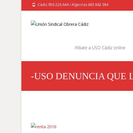
Cádiz 956 226 644 / Algeciras 663 842 384
Saltar
al
Afiliate a USO Cádiz online
contenido
-USO DENUNCIA QUE 
ADQUISITIVO EN 2017