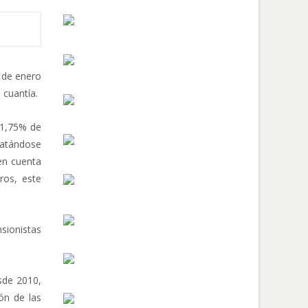
1 de enero
 cuantía.
 1,75% de
tratándose
en cuenta
ros, este
nsionistas
sde 2010,
ón de las