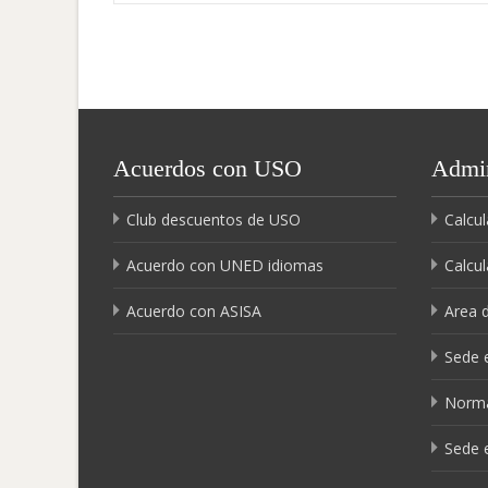
de
entradas
Acuerdos con USO
Admin
Club descuentos de USO
Calcul
Acuerdo con UNED idiomas
Calcul
Acuerdo con ASISA
Area 
Sede e
Norma
Sede 