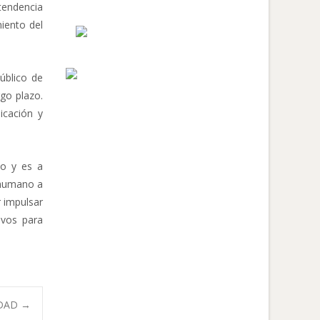
tendencia
miento del
úblico de
go plazo.
icación y
eo y es a
l humano a
r impulsar
ivos para
IDAD
→