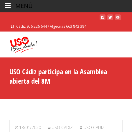
MENÚ
Cádiz 956 226 644 / Algeciras 663 842 384
USO Cádiz participa en la Asamblea
abierta del 8M
13/01/2020
USO CADIZ
USO CADIZ