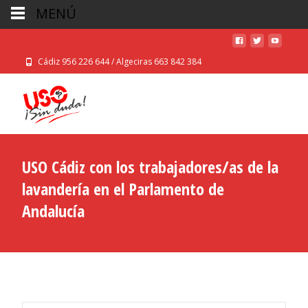
MENÚ
Cádiz 956 226 644 / Algeciras 663 842 384
USO Cádiz con los trabajadores/as de la
lavandería en el Parlamento de
Andalucía