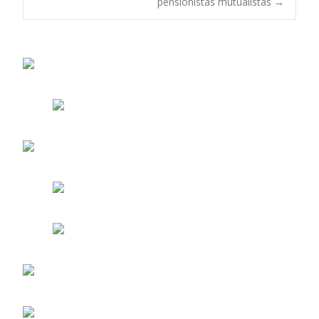
de
pensionistas mutualistas
→
entradas