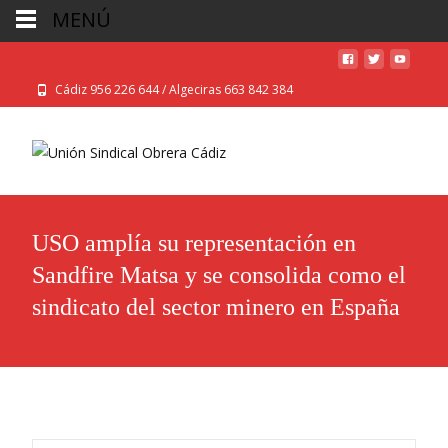
MENÚ
Cádiz 956 226 644 / Algeciras 663 842 384
USO amplía su representación en
Sandfire Matsa y se consolida como el
sindicato del sector minero en España