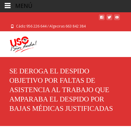
MENÚ
Cádiz 956 226 644 / Algeciras 663 842 384
SE DEROGA EL DESPIDO
OBJETIVO POR FALTAS DE
ASISTENCIA AL TRABAJO QUE
AMPARABA EL DESPIDO POR
BAJAS MÉDICAS JUSTIFICADAS