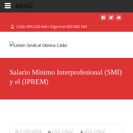
MENÚ
Cádiz 956 226 644 / Algeciras 663 842 384
Salario Mínimo Interprofesional (SMI)
y el (IPREM)
31/01/2018
USO CADIZ
USO CADIZ