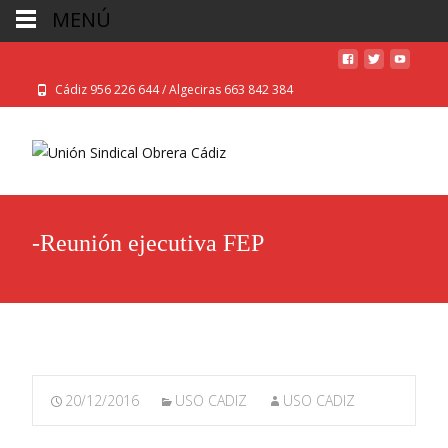
MENÚ
Cádiz 956 226 644 / Algeciras 663 842 384
-Reunión ejecutiva FEP
20/12/2016
USO CADIZ
USO CADIZ