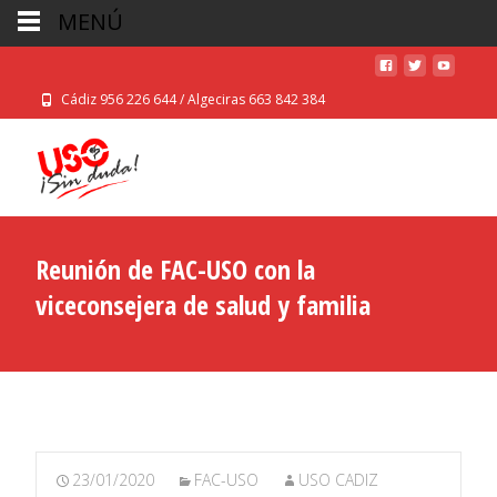
MENÚ
Cádiz 956 226 644 / Algeciras 663 842 384
Reunión de FAC-USO con la
viceconsejera de salud y familia
23/01/2020
FAC-USO
USO CADIZ