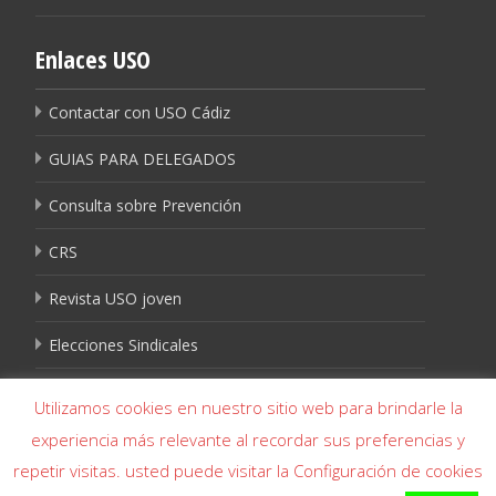
Enlaces USO
Contactar con USO Cádiz
GUIAS PARA DELEGADOS
Consulta sobre Prevención
CRS
Revista USO joven
Elecciones Sindicales
Igualdad USO
Utilizamos cookies en nuestro sitio web para brindarle la
experiencia más relevante al recordar sus preferencias y
repetir visitas. usted puede visitar la Configuración de cookies
Copyright © USO Cádiz- USO Cádiz 956 226 644 - USO Algeciras